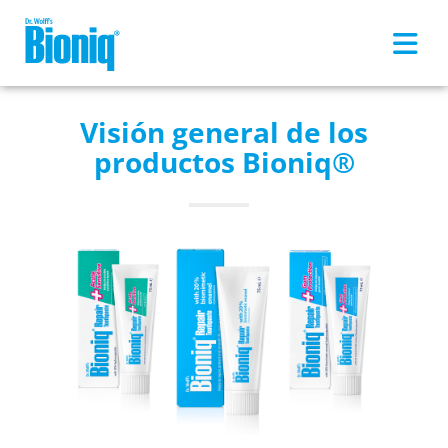
Skip to main content
Visión general de los
productos Bioniq®