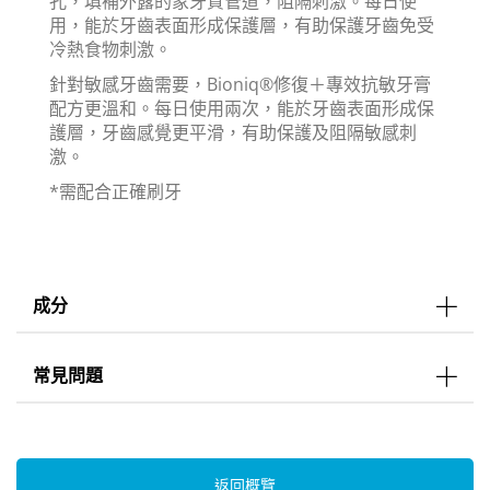
孔，填補外露的象牙質管道，阻隔刺激。每日使
用，能於牙齒表面形成保護層，有助保護牙齒免受
冷熱食物刺激。
針對敏感牙齒需要，Bioniq®修復＋專效抗敏牙膏
配方更溫和。每日使用兩次，能於牙齒表面形成保
護層，牙齒感覺更平滑，有助保護及阻隔敏感刺
激。
*需配合正確刷牙
成分
常見問題
返回概覽