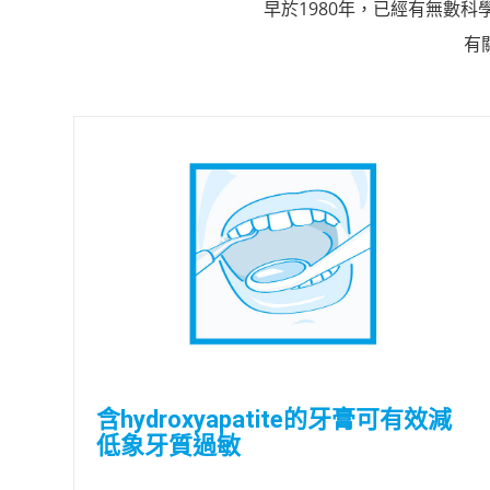
早於1980年，已經有無數科學家
有
含hydroxyapatite的牙膏可有效減
低象牙質過敏