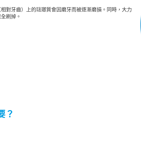
（相對牙齒）上的琺瑯質會因磨牙而被逐漸磨損。同時，大力
完全刷掉。
重要？