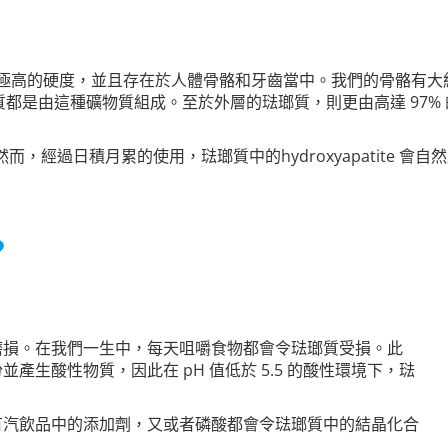
具有極高的硬度，並且存在於人體骨骼和牙齒當中。我們的骨骼有大約 40%
是由這種礦物質組成。至於外層的琺瑯質，則更由高達 97% 的hyd
質。然而，經過日積月累的使用，琺瑯質中的hydroxyapatite
？
磨損。在我們一生中，每天咀嚼食物都會令琺瑯質受損。此
生酸性物質，因此在 pH 值低於 5.5 的酸性環境下，琺
有汽飲品中的添加劑，又或者磷酸都會令琺瑯質中的結晶化合