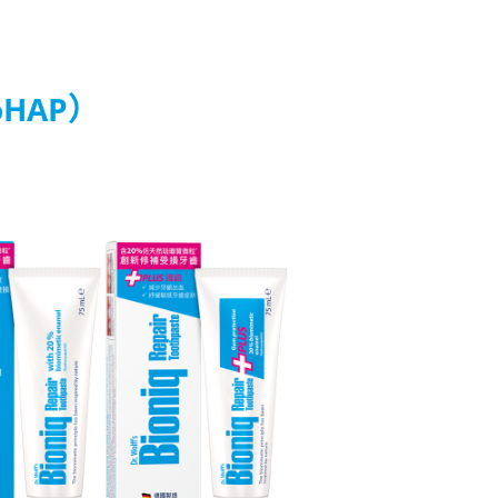
oHAP）