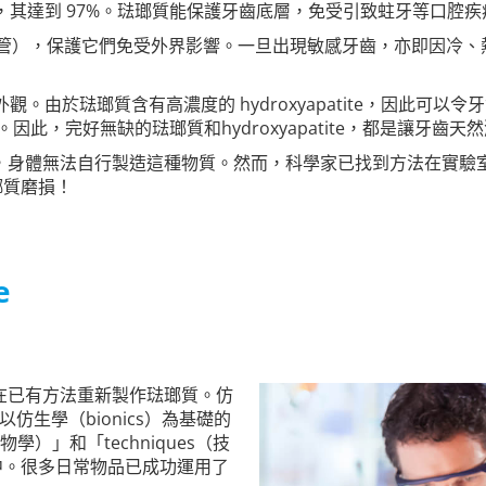
tite，其達到 97%。琺瑯質能保護牙齒底層，免受引致蛀牙等
（象牙質小管），保護它們免受外界影響。一旦出現敏感牙齒，亦即
我們的外觀。由於琺瑯質含有高濃度的 hydroxyapatite，因
得較黃。因此，完好無缺的琺瑯質和hydroxyapatite，都是讓牙
體無法自行製造這種物質。然而，科學家已找到方法在實驗室中重新製
瑯質磨損！
e
在已有方法重新製作琺瑯質。仿
項以仿生學（bionics）為基礎的
物學）」和「techniques（技
中。很多日常物品已成功運用了