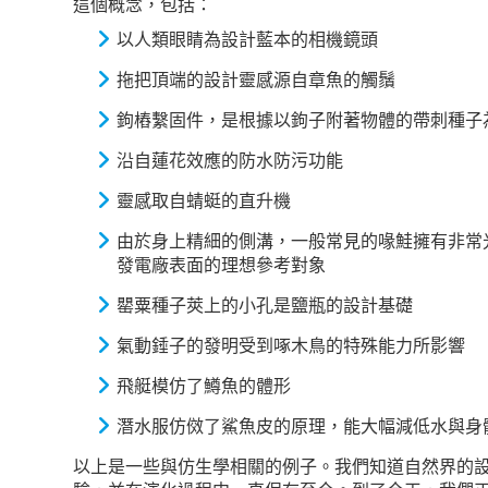
這個概念，包括：
以人類眼睛為設計藍本的相機鏡頭
拖把頂端的設計靈感源自章魚的觸鬚
鉤樁繫固件，是根據以鉤子附著物體的帶刺種子
沿自蓮花效應的防水防污功能
靈感取自蜻蜓的直升機
由於身上精細的側溝，一般常見的喙鮭擁有非常
發電廠表面的理想參考對象
罌粟種子莢上的小孔是鹽瓶的設計基礎
氣動錘子的發明受到啄木鳥的特殊能力所影響
飛艇模仿了鱒魚的體形
潛水服仿傚了鯊魚皮的原理，能大幅減低水與身
以上是一些與仿生學相關的例子。我們知道自然界的