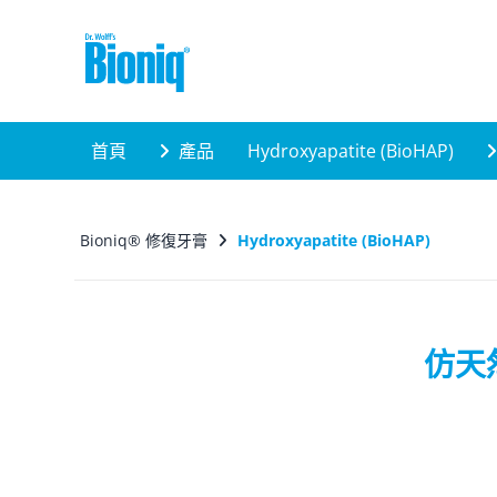
Skip to main content
首頁
產品
Hydroxyapatite (BioHAP)
Bioniq® 修復牙膏
Hydroxyapatite (BioHAP)
仿天然