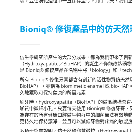
驗，並在演化過程中一直保存至今。到了今天，我們
Bioniq® 修復產品中的仿天然琺
仿生學研究所產生的大部分成果，都為我們帶來了創
（Hydroxyapatite／BioHAP）的誕生不僅能
是 Bioniq® 修復產品在名稱中將「biology」和「te
所有 Bioniq® 修復牙膏都含有創新的活性物質仿天然琺瑯質
BioHAP），亦稱為 biomimetic enamel 或 b
久地獲取可保持健康的所需元素
刷牙時，hydroxyapatite（BioHAP）的微晶
瑯質中微細小孔。只要每天使用 Bioniq® 修復牙
為存在於所有健康口腔微生物群中的細菌無法有效地
更持久地保持潔淨，並且可以減低牙齒對疼痛的敏感
多項研究亦證明，仿天然琺瑯質微粒（Hydroxyapati