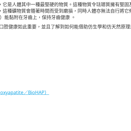
礦物質構成，它是人體其中一種最堅硬的物質。這種物質令琺瑯質擁有
素。然而，這種礦物質會隨著時間而受到磨損，同時人體亦無法自行將它
oHAP）能黏附在牙齒上，保持牙齒健康 。
tite 對口腔健康如此重要，並且了解到如何能借助仿生學和仿天然
apatite／BioHAP）